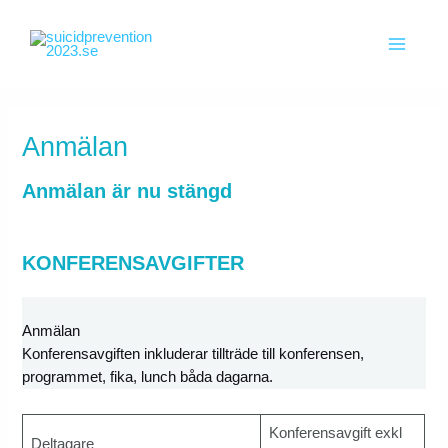
Hoppa
till
innehåll
Main
Menu
Anmälan
Anmälan är nu stängd
KONFERENSAVGIFTER
Anmälan
Konferensavgiften inkluderar tillträde till konferensen,
programmet, fika, lunch båda dagarna.
Konferensavgift exkl
Deltagare